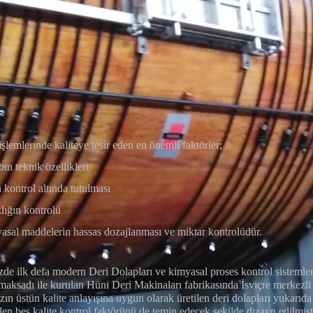
şlemlerinde kaliteye tesir eden en önemli faktörler;
ın teknik özellikleri
n kontrol altında tutulması
klığın kontrolü
asal maddelerin hassas dozajlanması ve miktar kontrolüdür.
de ilk defa modern Deri Dolapları ve kimyasal proses kontrol sistemler
 maksadı ile kurulan Hüni Deri Makinaları fabrikasında İsviçre merkezli
zın üstün kalite anlayışına uygun olarak üretilen deri dolapları yukarıda
len beş kalite kontrol faktörünü de temin edecek şekilde dizayn edilmişti