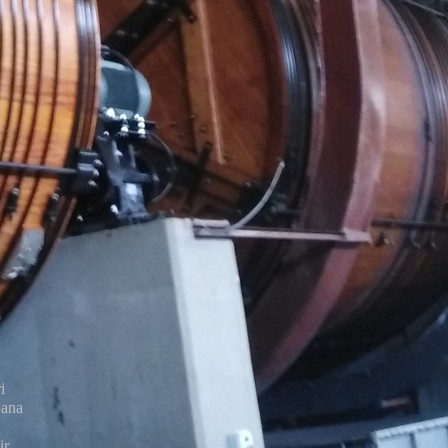
i
 ana
r.