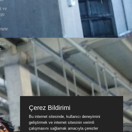
i ve
 şu
emete
lan
r.
lap
sı
ak
Çerez Bildirimi
rın
Bu internet sitesinde, kullanıcı deneyimini
geliştirmek ve internet sitesinin verimli
çalışmasını sağlamak amacıyla çerezler