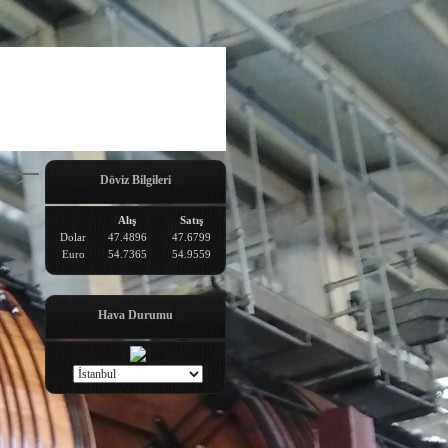
Döviz Bilgileri
Alış
Satış
Dolar
47.4896
47.6799
Euro
54.7365
54.9559
Hava Durumu