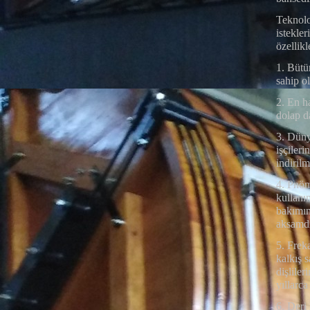
Teknolo
istekler
özellikl
1. Bütü
sahip ol
2. En h
dolap d
3. Düny
işçiler
indirilm
4. Pnöma
kullanı
bakımınd
aksamdı
5. Frek
kalkış 
dişlile
yıllarca
6. Deri 