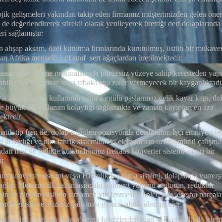
jik gelişmeleri yakından takip eden firmamız müşterimizden gelen öner
i de değerlendirerek sürekli olarak yenileyerek ürettiği deri dolaplarında
eri sağlamıştır:
n ahşap aksam, özel kurutma fırınlarında kurutulmuş, üstün bir mukav
an Afrika menşeili 1.ci sınıf sert ağaçlardan üretilmektedir.
assas ağaç işleme makinalarında pürüzsüz yüzeye sahip keresteden yapı
ahili yüzeyi derinin sırça tabakasına zarar vermeyecek bir kayganlıktadı
adaki en kolay kullanımlı yana sürgülü paslanmaz çelik kayar kapı, do
ine büyük bir kullanım kolaylığı sağlamakta ve zaman kayıpları en aza
ektedir.
tik tip fren ile, dolap istenilen pozisyonda durdurulur. İşçi emniyeti ve
m kolaylığı ve tüm tahrik sistemindeki elemanların uzun ömürlü çalışma
an fren ile birlikte kullandığımız frekans konverter sistemi zaruri bir
r.
ans konverter sistemi veya Hidrolik kavrama sistemi, dolaplarda yumuş
sağlar. Motorun ilk çalışmasındaki moment yükünü motorun, redüktör
rinin ve pinyon dişlinin tamamen yüklenmesini önler. Böylece bu parçala
 problemsiz ve arızasız çalışması garanti altına alınmış olur.
kalitesini arttıracak diğer önemli faktörlerden olan pH kontrolü ile işlem