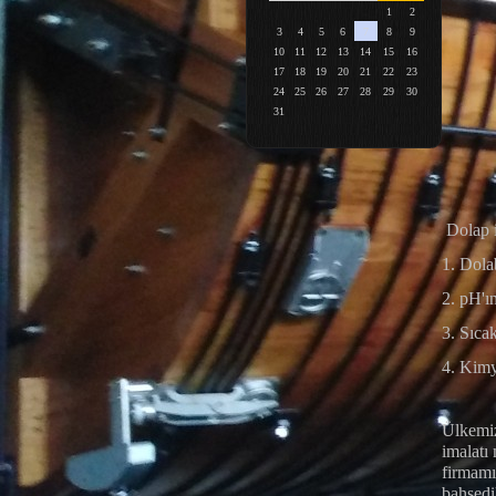
1
2
3
4
5
6
7
8
9
10
11
12
13
14
15
16
17
18
19
20
21
22
23
24
25
26
27
28
29
30
31
Dolap i
1. Dolab
2. pH'ı
3. Sıca
4. Kimy
Ülkemiz
imalatı
firmamı
bahsedi