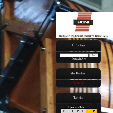
Anasayfa
Ürün Ara
Detaylı Ara
Site Haritası
Site Haritası
Takvim
<<
Ağustos 2026
>>
P
S
Ç
P
C
C
P